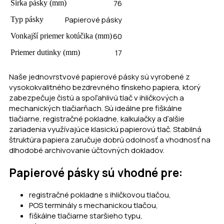
76
Šírka pásky (mm)
Papierové pásky
Typ pásky
60
Vonkajší priemer kotúčika (mm)
17
Priemer dutinky (mm)
Naše jednovrstvové papierové pásky sú vyrobené z
vysokokvalitného bezdrevného fínskeho papiera, ktorý
zabezpečuje čistú a spoľahlivú tlač v ihličkových a
mechanických tlačiarňach. Sú ideálne pre fiškálne
tlačiarne, registračné pokladne, kalkulačky a ďalšie
zariadenia využívajúce klasickú papierovú tlač. Stabilná
štruktúra papiera zaručuje dobrú odolnosť a vhodnosť na
dlhodobé archivovanie účtovných dokladov.
Papierové pásky sú vhodné pre:
registračné pokladne s ihličkovou tlačou,
POS terminály s mechanickou tlačou,
fiškálne tlačiarne staršieho typu,