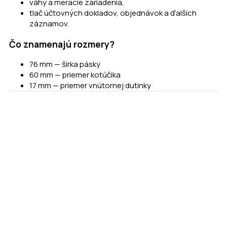
váhy a meracie zariadenia,
tlač účtovných dokladov, objednávok a ďalších
záznamov.
Čo znamenajú rozmery?
76 mm — šírka pásky
60 mm — priemer kotúčika
17 mm — priemer vnútornej dutinky
Ďalšie produkty
Termo páska 80x60x17 – Zahraničie
0,93
€
s DPH
PRIDAŤ DO KOŠÍKA