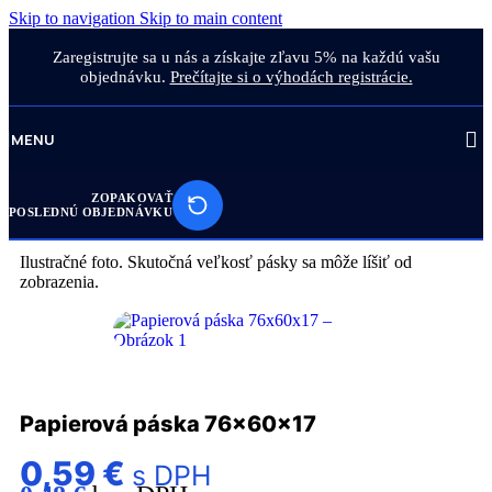
Skip to navigation
Skip to main content
Zaregistrujte sa u nás a získajte zľavu 5% na každú vašu
objednávku.
Prečítajte si o výhodách registrácie.
MENU
ZOPAKOVAŤ
POSLEDNÚ OBJEDNÁVKU
Ilustračné foto. Skutočná veľkosť pásky sa môže líšiť od
zobrazenia.
Papierová páska 76x60x17
0,59
€
s DPH