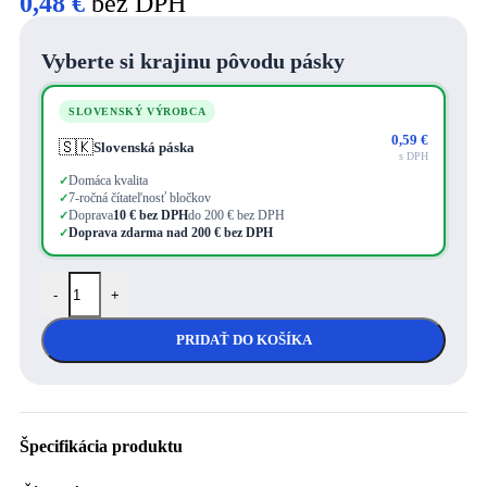
0,48
€
bez DPH
Vyberte si krajinu pôvodu pásky
SLOVENSKÝ VÝROBCA
0,59
€
🇸🇰
Slovenská páska
s DPH
Domáca kvalita
✓
7-ročná čítateľnosť bločkov
✓
Doprava
10 € bez DPH
do 200 € bez DPH
✓
Doprava zdarma nad 200 € bez DPH
✓
-
+
PRIDAŤ DO KOŠÍKA
Špecifikácia produktu